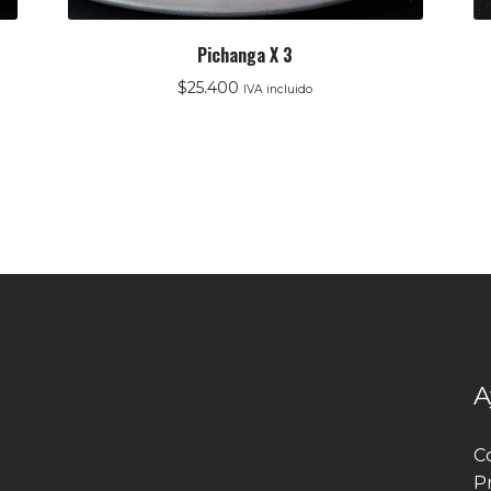
Pichanga X 3
$
25.400
IVA incluido
A
C
P