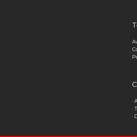
T
A
C
Po
C
·
·
·