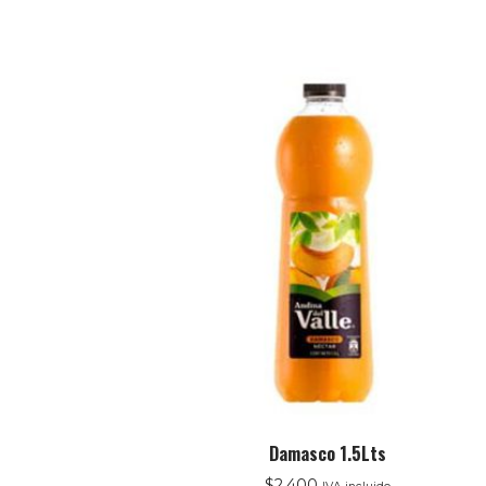
Damasco 1.5Lts
$
2.400